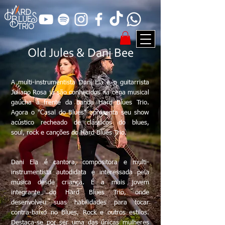
Old Jules & Dani Bee
A multi-instrumentista Dani Ela e o guitarrista
Juliano Rosa já são conhecidos na cena musical
gaúcha à frente da banda Hard Blues Trio.
Agora o "Casal do Blues" apresenta seu show
acústico recheado de clássicos do blues,
soul, rock e canções do Hard Blues Trio.
Dani Ela é cantora, compositora e multi-
instrumentista autodidata e interessada pela
música desde criança. É a mais jovem
integrante do Hard Blues Trio, onde
desenvolveu suas habilidades para tocar
contra-baixo no Blues, Rock e outros estilos.
Destaca-se por ser uma das únicas mulheres