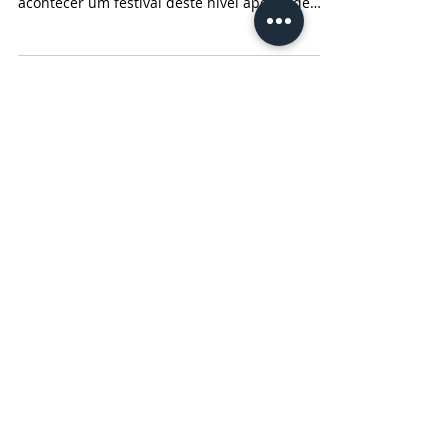
Blues Festival
Nosso agradecimento a toda equipe do
Mississippi Delta Blues Festival por fazer
acontecer um festival deste nível apesar de
todas...