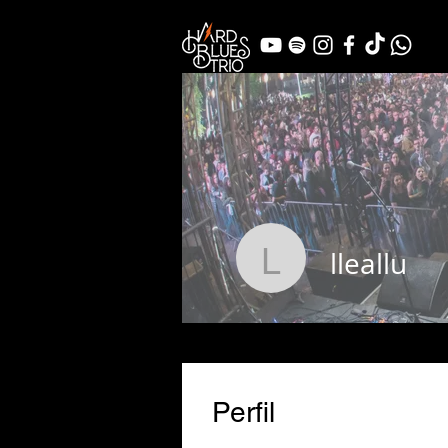
lleallu
lleallu
Perfil