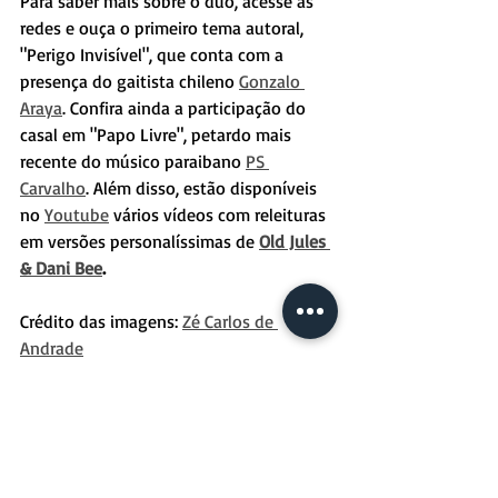
Para saber mais sobre o duo, acesse as 
redes e ouça o primeiro tema autoral, 
"Perigo Invisível", que conta com a 
presença do gaitista chileno 
Gonzalo 
Araya
. Confira ainda a participação do 
casal em "Papo Livre", petardo mais 
recente do músico paraibano 
PS 
Carvalho
. Além disso, estão disponíveis 
no 
Youtube
 vários vídeos com releituras 
em versões personalíssimas de 
Old Jules 
& Dani Bee
.
Crédito das imagens: 
Zé Carlos de 
Andrade
Texto: 
Márcio Grings