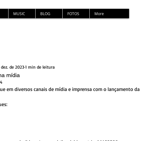
MUSIC
BLOG
FOTOS
More
 dez. de 2023
1 min de leitura
na mídia
24
que em diversos canais de mídia e imprensa com o lançamento da 
es: 