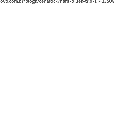
ovo.com.br/blogs/cenarock/hard-blues-trio-1.1422508