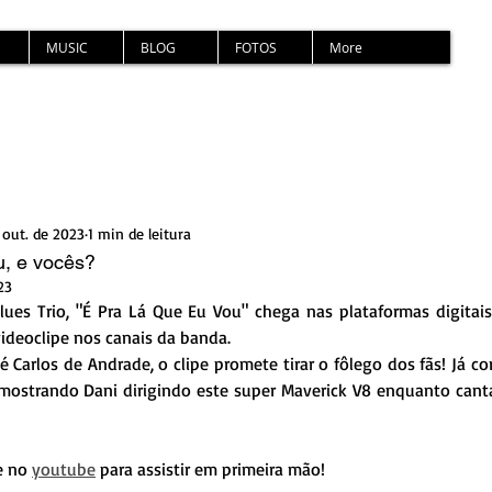
MUSIC
BLOG
FOTOS
More
 out. de 2023
1 min de leitura
, e vocês?
23
ues Trio, "É Pra Lá Que Eu Vou" chega nas plataformas digita
deoclipe nos canais da banda.
 Carlos de Andrade, o clipe promete tirar o fôlego dos fãs! Já cor
mostrando Dani dirigindo este super Maverick V8 enquanto canta o
e no 
youtube
 para assistir em primeira mão! 