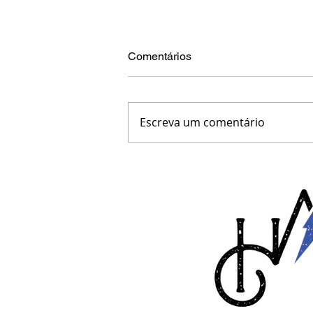
Comentários
Escreva um comentário
Hard Blues Trio na TVE-RS
divulgando o show de 10
anos da banda