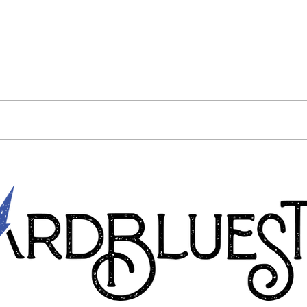
Anto
Hard Blues Trio comemora 10
anos de carreira com show
especial e gravação de álbum
ao vivo