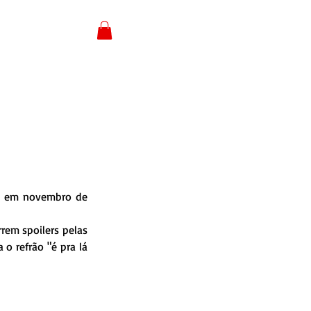
Login
is em novembro de 
rem spoilers pelas 
 refrão "é pra lá 