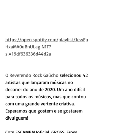
https://open.spotify.com/playlist/1ewFp
HxaMA0uBnULagiN1T?
si=19df636336d44d2a
O Reverendo Rock Gaúcho
 selecionou 42 
artistas que lançaram músicas no 
decorrer do ano de 2020. Um ano difícil 
para todos os músicos, mas que contou 
com uma grande vertente criativa. 
Esperamos que gostem e se gostarem 
divulguem!
⠀⠀⠀⠀⠀⠀⠀⠀⠀
Com ESCAMBAUoficial, GROSS, Eross, 