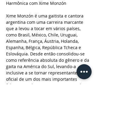
Harmônica com Xime Monzón 
Xime Monzón é uma gaitista e cantora 
argentina com uma carreira marcante 
que a levou a tocar em vários países, 
como Brasil, México, Chile, Uruguai, 
Alemanha, França, Áustria, Holanda, 
Espanha, Bélgica, República Tcheca e 
Eslováquia. Desde então consolidou-se 
como referência absoluta do gênero e da 
gaita na América do Sul, levando-a 
inclusive a se tornar representante 
oficial de um dos mais importantes 
fabricantes do instrumento no mundo, a 
Seydel Harmônicas da Alemanha. 
Auditório Luis Cosme (4º andar)
Casa de Cultura Mário Quinta 
Rua dos Andradas, 736
Porto Alegre-RS